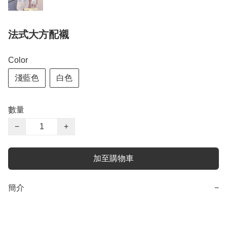
法式大方配襯
Color
淺藍色
白色
數量
−
+
加至購物車
簡介
−