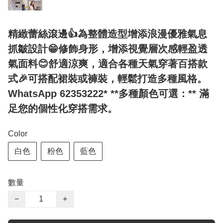
精緻蕾絲滾邊👍為整體造型增添浪漫優雅氣息
抓皺設計😁修飾身形，增添視覺層次感輕盈透
氣面料😊舒適涼爽，適合各種天氣穿著百搭款
式🎉可搭配裙裝或褲裝，輕鬆打造多種風格。
WhatsApp 62353222* **多種顏色可選：** 滿
足您的個性化穿搭需求。
Color
白色
粉色
藍色
數量
−
+