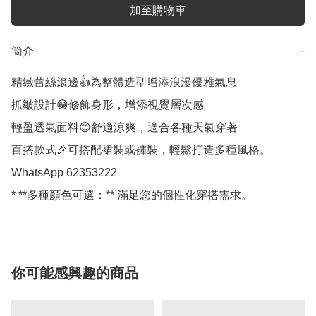
加至購物車
簡介
−
精緻蕾絲滾邊👍為整體造型增添浪漫優雅氣息

抓皺設計😁修飾身形，增添視覺層次感

輕盈透氣面料😊舒適涼爽，適合各種天氣穿著

百搭款式🎉可搭配裙裝或褲裝，輕鬆打造多種風格。

WhatsApp 62353222

* **多種顏色可選：** 滿足您的個性化穿搭需求。
你可能感興趣的商品