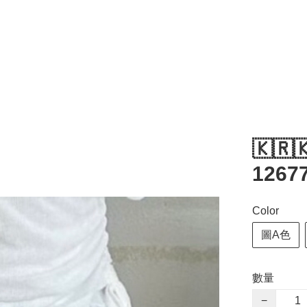
🇰🇷
12677
Color
圖A色
數量
−