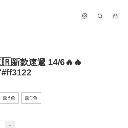
🇰🇷新款速遞 14/6🔥🔥
#ff3122
圖B色
圖C色
+