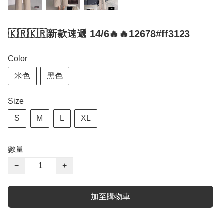
🇰🇷🇰🇷新款速遞 14/6🔥🔥12678#ff3123
Color
米色
黑色
Size
S
M
L
XL
數量
−
+
加至購物車