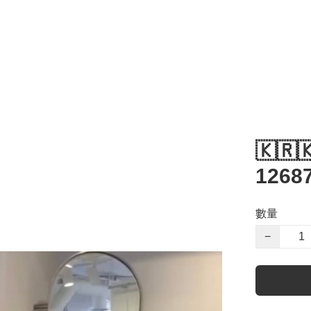
🇰🇷
12687
數量
−