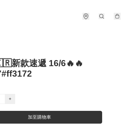
🇰🇷新款速遞 16/6🔥🔥
#ff3172
+
加至購物車