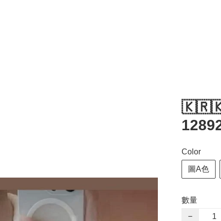
🇰🇷
12892
Color
圖A色
數量
−