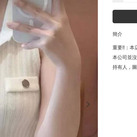
簡介
重要‼️：本店聲
本公司並沒
持有人，圖