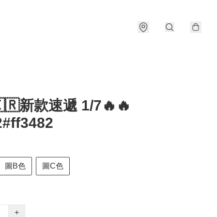
🇰🇷新款速遞 1/7🔥🔥
#ff3482
圖B色
圖C色
+