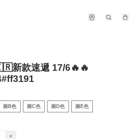
🇰🇷新款速遞 17/6🔥🔥
#ff3191
圖B色
圖C色
圖D色
圖E色
+