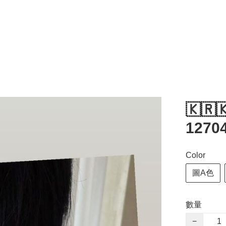
🇰🇷
12704
Color
圖A色
數量
−