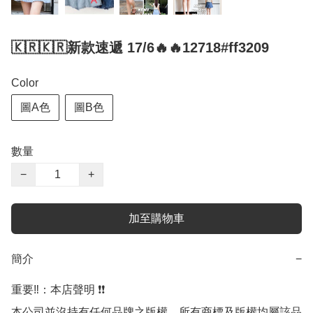
🇰🇷🇰🇷新款速遞 17/6🔥🔥12718#ff3209
Color
圖A色
圖B色
數量
−
+
加至購物車
簡介
−
重要‼️：本店聲明 ❗️❗️

本公司並沒持有任何品牌之版權，所有商標及版權均屬該品