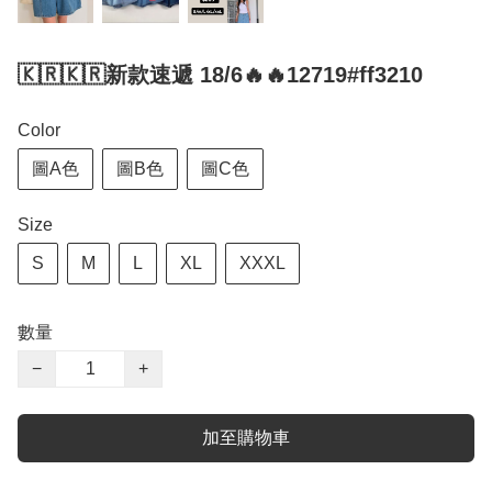
🇰🇷🇰🇷新款速遞 18/6🔥🔥12719#ff3210
Color
圖A色
圖B色
圖C色
Size
S
M
L
XL
XXXL
數量
−
+
加至購物車