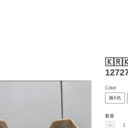
🇰🇷
12727
Color
圖A色
數量
−