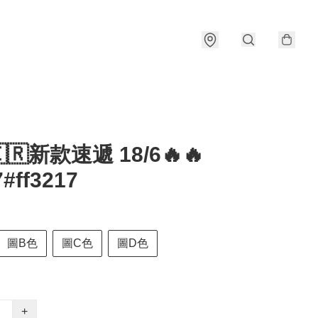
🇰🇷新款速遞 18/6🔥🔥
#ff3217
圖B色
圖C色
圖D色
+