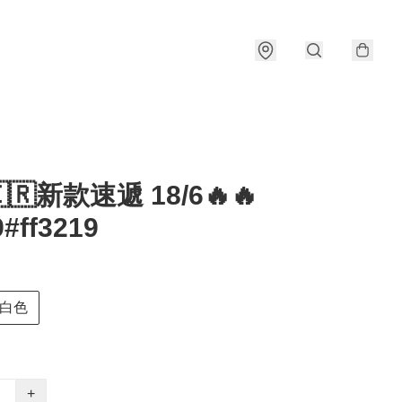
🇰🇷新款速遞 18/6🔥🔥
#ff3219
白色
+