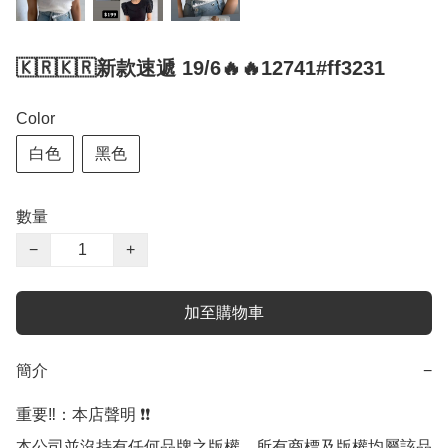
🇰🇷🇰🇷新款速遞 19/6🔥🔥12741#ff3231
Color
白色
黑色
數量
−
+
加至購物車
簡介
−
重要‼️：本店聲明 ❗️❗️

本公司並沒持有任何品牌之版權，所有商標及版權均屬該品