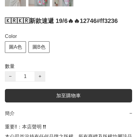
🇰🇷🇰🇷新款速遞 19/6🔥🔥12746#ff3236
Color
圖A色
圖B色
數量
−
+
加至購物車
簡介
−
重要‼️：本店聲明 ❗️❗️

本公司並沒持有任何品牌之版權，所有商標及版權均屬該品