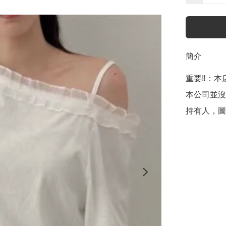
簡介
重要‼️：本店聲
本公司並沒
持有人，圖