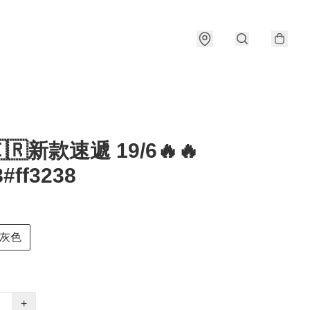
🇰🇷新款速遞 19/6🔥🔥
#ff3238
灰色
+