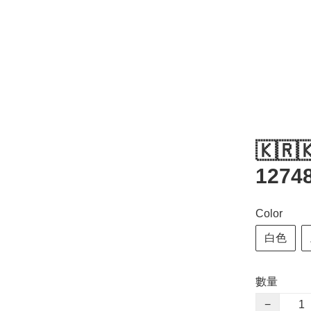
🇰🇷
12748
Color
白色
數量
−