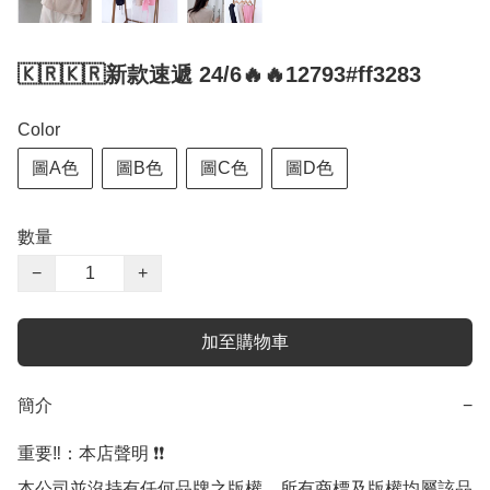
🇰🇷🇰🇷新款速遞 24/6🔥🔥12793#ff3283
Color
圖A色
圖B色
圖C色
圖D色
數量
−
+
加至購物車
簡介
−
重要‼️：本店聲明 ❗️❗️

本公司並沒持有任何品牌之版權，所有商標及版權均屬該品