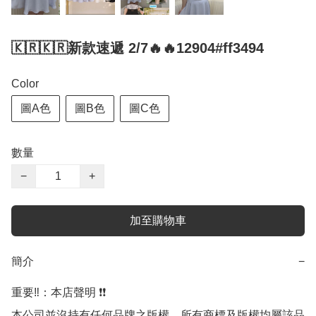
🇰🇷🇰🇷新款速遞 2/7🔥🔥12904#ff3494
Color
圖A色
圖B色
圖C色
數量
−
+
加至購物車
簡介
−
重要‼️：本店聲明 ❗️❗️

本公司並沒持有任何品牌之版權，所有商標及版權均屬該品