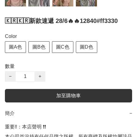
🇰🇷🇰🇷新款速遞 28/6🔥🔥12840#ff3330
Color
圖A色
圖B色
圖C色
圖D色
數量
−
+
加至購物車
簡介
−
重要‼️：本店聲明 ❗️❗️

本公司並沒持有任何品牌之版權，所有商標及版權均屬該品