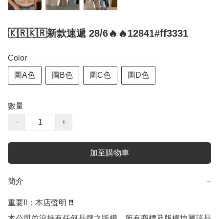
🇰🇷🇰🇷新款速遞 28/6🔥🔥12841#ff3331
Color
圖A色
圖B色
圖C色
圖D色
數量
−
+
加至購物車
簡介
−
重要‼️：本店聲明 ❗️❗️

本公司並沒持有任何品牌之版權，所有商標及版權均屬該品