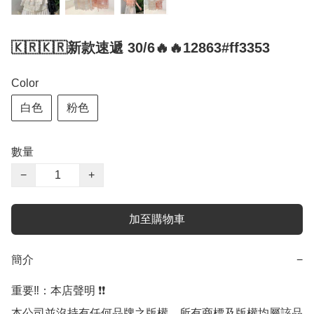
🇰🇷🇰🇷新款速遞 30/6🔥🔥12863#ff3353
Color
白色
粉色
數量
−
+
加至購物車
簡介
−
重要‼️：本店聲明 ❗️❗️

本公司並沒持有任何品牌之版權，所有商標及版權均屬該品