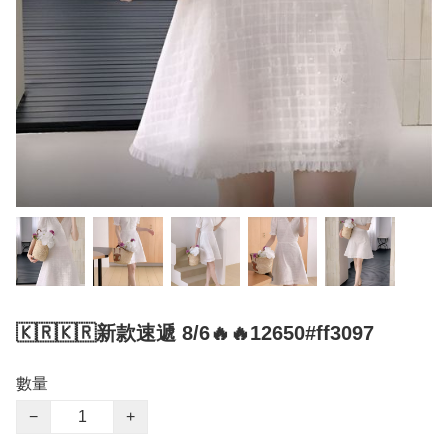
🇰🇷🇰🇷新款速遞 8/6🔥🔥12650#ff3097
數量
−
+