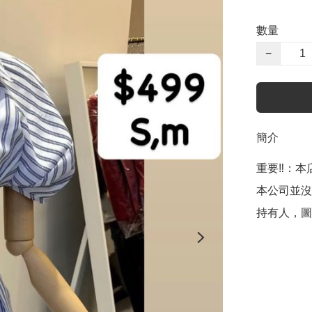
數量
−
簡介
重要‼️：本店聲
本公司並沒
持有人，圖