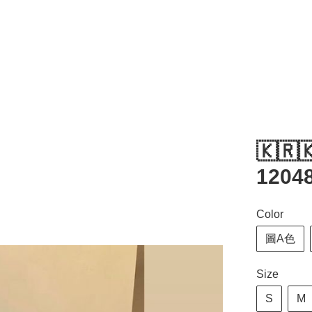
🇰🇷
12048
Color
圖A色
Size
S
M