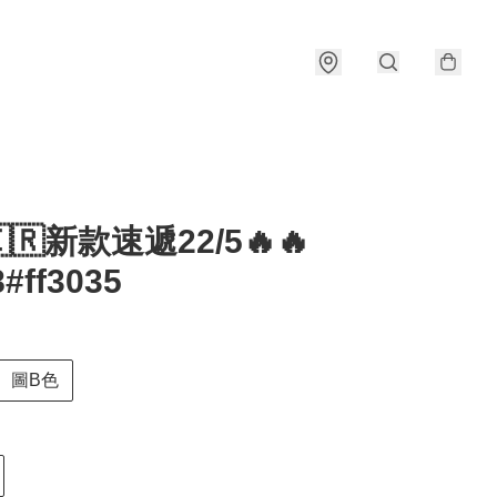
🇰🇷新款速遞22/5🔥🔥
#ff3035
圖B色