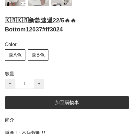
🇰🇷🇰🇷新款速遞22/5🔥🔥
Bottom12037#ff3024
Color
圖A色
圖B色
數量
−
+
加至購物車
簡介
−
重要‼️：本店聲明 ❗️❗️
