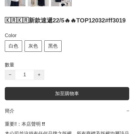
🇰🇷🇰🇷新款速遞22/5🔥🔥TOP12032#ff3019
Color
白色
灰色
黑色
數量
−
+
加至購物車
簡介
−
重要‼️：本店聲明 ❗️❗️

本公司並沒持有任何品牌之版權，所有商標及版權均屬該品