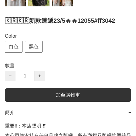
🇰🇷🇰🇷新款速遞23/5🔥🔥12055#ff3042
Color
白色
黑色
數量
−
+
加至購物車
簡介
−
重要‼️：本店聲明 ❗️❗️

本公司並沒持有任何品牌之版權，所有商標及版權均屬該品