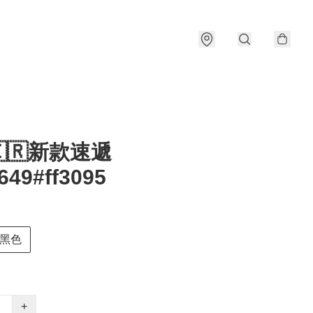
🇰🇷新款速遞
649#ff3095
黑色
+