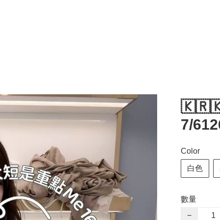
🇰🇷
7/612
Color
白色
數量
−