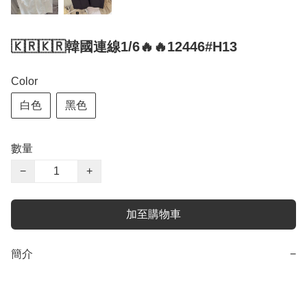
🇰🇷🇰🇷韓國連線1/6🔥🔥12446#H13
Color
白色
黑色
數量
−
+
加至購物車
簡介
−