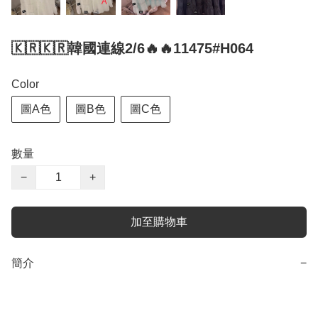
🇰🇷🇰🇷韓國連線2/6🔥🔥11475#H064
Color
圖A色
圖B色
圖C色
數量
−
+
加至購物車
簡介
−