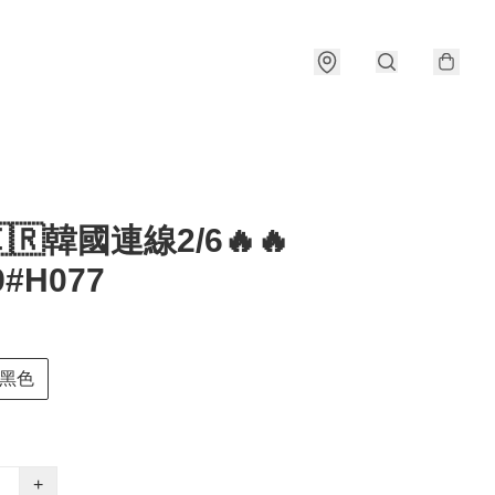
🇰🇷韓國連線2/6🔥🔥
9#H077
黑色
+