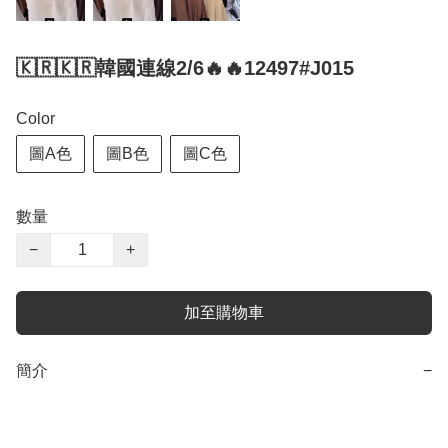
🇰🇷🇰🇷韓國連線2/6🔥🔥12497#J015
Color
圖A色
圖B色
圖C色
數量
−
+
加至購物車
簡介
−