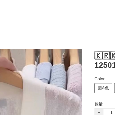
🇰🇷
1250
Color
圖A色
數量
−