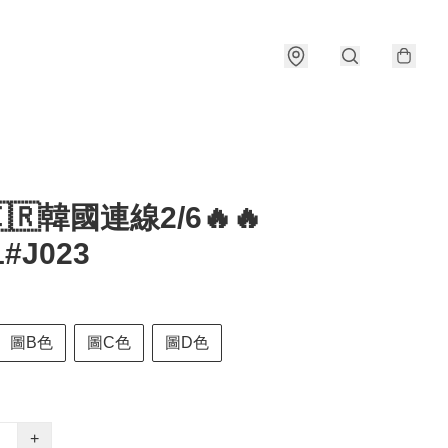
🇰🇷韓國連線2/6🔥🔥
1#J023
圖B色
圖C色
圖D色
+