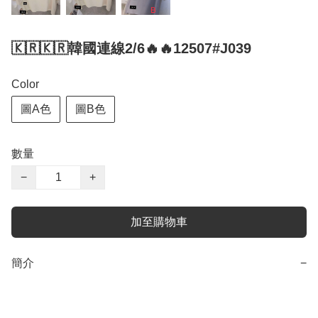
🇰🇷🇰🇷韓國連線2/6🔥🔥12507#J039
Color
圖A色
圖B色
數量
−
+
加至購物車
簡介
−