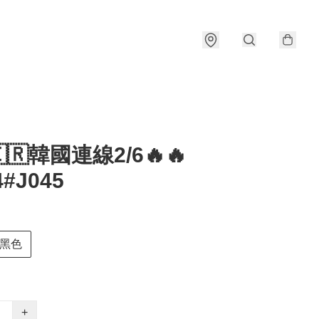
🇰🇷韓國連線2/6🔥🔥
4#J045
黑色
+