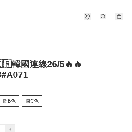
🇰🇷韓國連線26/5🔥🔥
8#A071
圖B色
圖C色
+