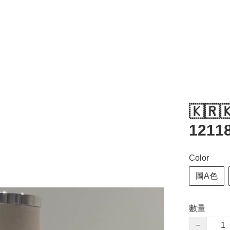
🇰🇷
1211
Color
圖A色
數量
−