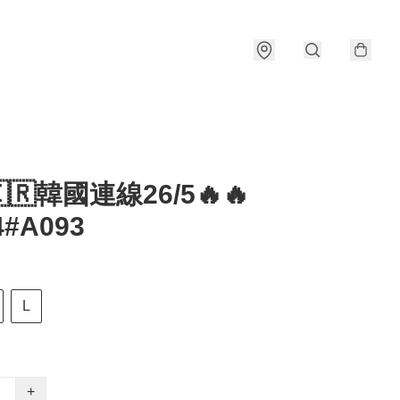
🇰🇷韓國連線26/5🔥🔥
4#A093
L
+