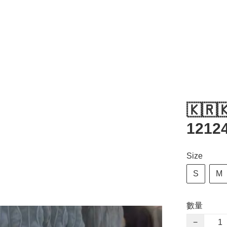
🇰🇷
1212
Size
S
M
數量
−