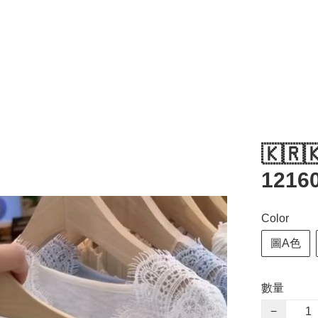
🇰🇷
1216
Color
圖A色
數量
−