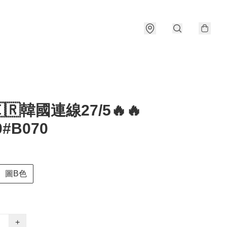
🇰🇷韓國連線27/5🔥🔥
0#B070
圖B色
+