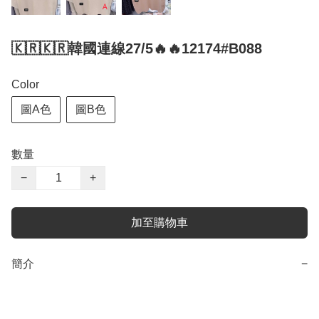
🇰🇷🇰🇷韓國連線27/5🔥🔥12174#B088
Color
圖A色
圖B色
數量
−
+
加至購物車
簡介
−