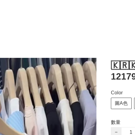
🇰🇷
1217
Color
圖A色
數量
−