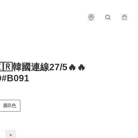
🇰🇷韓國連線27/5🔥🔥
9#B091
圖B色
+