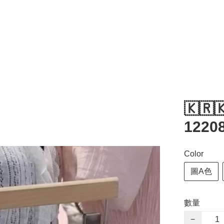
🇰🇷
1220
Color
圖A色
數量
−