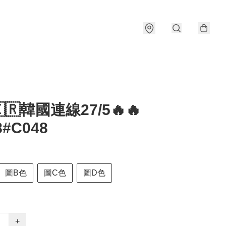
🇰🇷韓國連線27/5🔥🔥
8#C048
圖B色
圖C色
圖D色
+