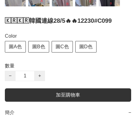
🇰🇷🇰🇷韓國連線28/5🔥🔥12230#C099
Color
圖A色
圖B色
圖C色
圖D色
數量
−
+
加至購物車
簡介
−