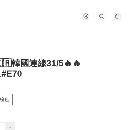
🇰🇷韓國連線31/5🔥🔥
1#E70
粉色
+