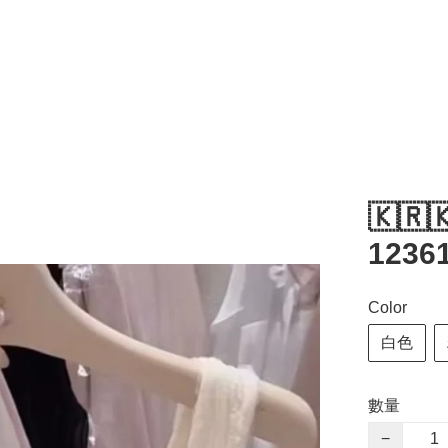
🇰🇷
1236
Color
白色
數量
−