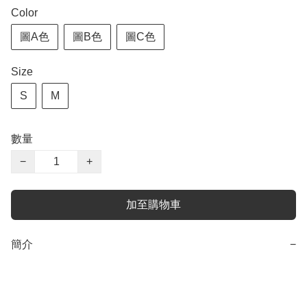
Color
圖A色
圖B色
圖C色
Size
S
M
數量
−
+
加至購物車
簡介
−