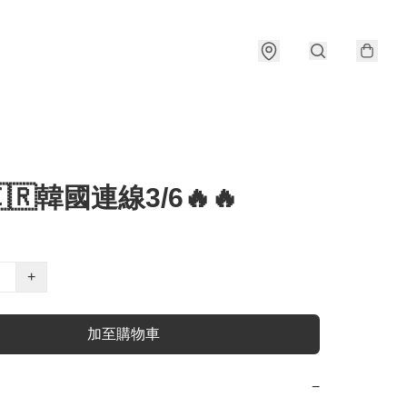
🇰🇷韓國連線3/6🔥🔥
+
加至購物車
−