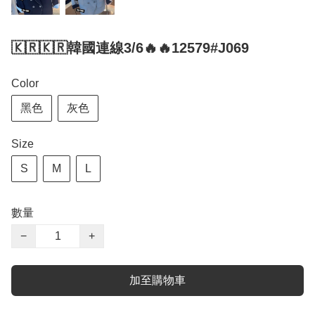
🇰🇷🇰🇷韓國連線3/6🔥🔥12579#J069
Color
黑色
灰色
Size
S
M
L
數量
−
+
加至購物車