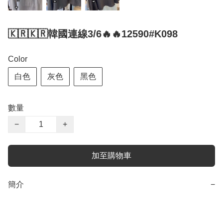
🇰🇷🇰🇷韓國連線3/6🔥🔥12590#K098
Color
白色
灰色
黑色
數量
−
+
加至購物車
簡介
−