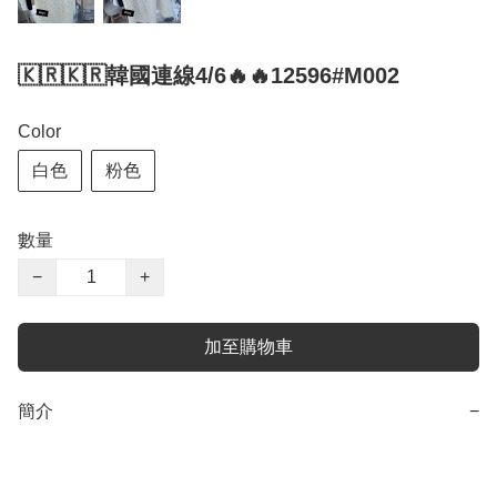
🇰🇷🇰🇷韓國連線4/6🔥🔥12596#M002
Color
白色
粉色
數量
−
+
加至購物車
簡介
−