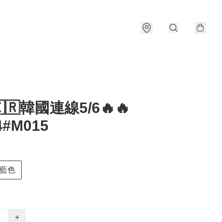
🇰🇷韓國連線5/6🔥🔥
4#M015
藍色
+