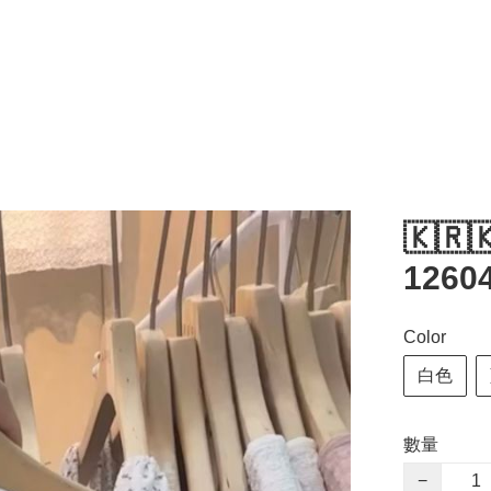
🇰🇷
1260
Color
白色
數量
−