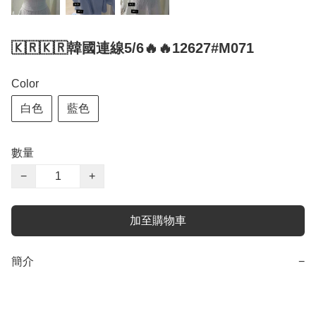
🇰🇷🇰🇷韓國連線5/6🔥🔥12627#M071
Color
白色
藍色
數量
−
+
加至購物車
簡介
−