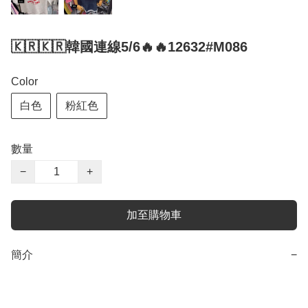
🇰🇷🇰🇷韓國連線5/6🔥🔥12632#M086
Color
白色
粉紅色
數量
−
+
加至購物車
簡介
−