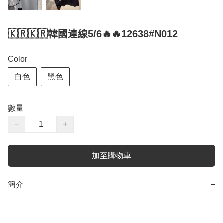
🇰🇷🇰🇷韓國連線5/6🔥🔥12638#N012
Color
白色
黑色
數量
−
+
加至購物車
簡介
−