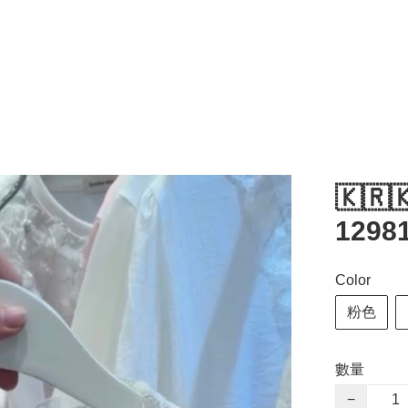
🇰🇷
1298
Color
粉色
數量
−