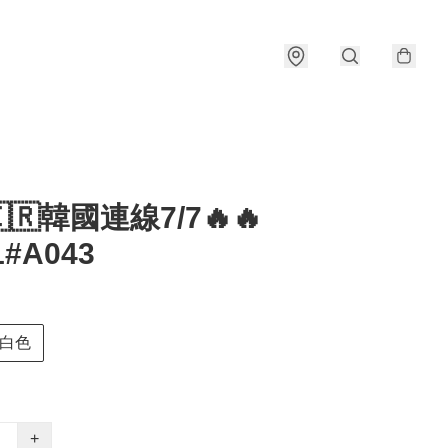
🇰🇷韓國連線7/7🔥🔥
1#A043
白色
+